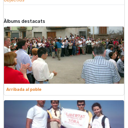
Àlbums destacats
Arribada al poble