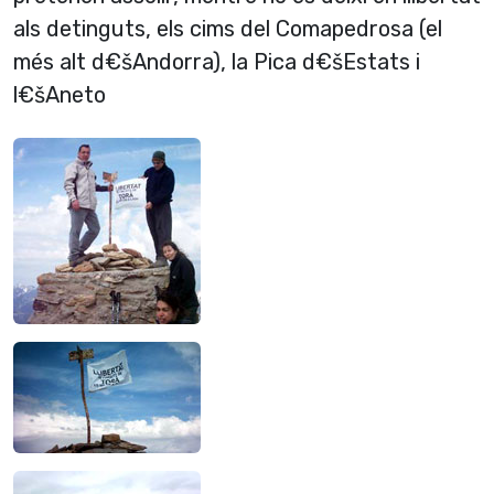
als detinguts, els cims del Comapedrosa (el
més alt d€šAndorra), la Pica d€šEstats i
l€šAneto