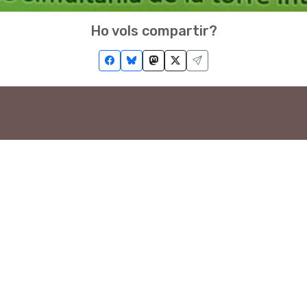
Ho vols compartir?
Troba'ns a les Xarxes