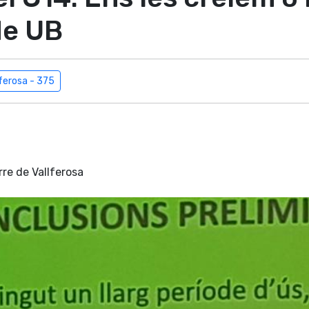
de UB
lferosa - 375
orre de Vallferosa