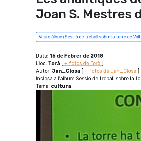
Joan S. Mestres 
Veure àlbum Sessió de treball sobre la torre de Val
Data:
16 de Febrer de 2018
Lloc:
Torà
[
+ fotos de Torà
]
Autor:
Jan_Closa
[
+ fotos de Jan_Closa
]
Inclosa a l'àlbum Sessió de treball sobre la t
Tema:
cultura