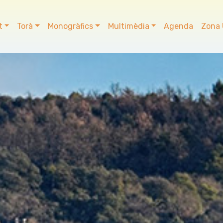
t
Torà
Monogràfics
Multimèdia
Agenda
Zona 