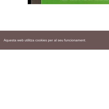
Aquesta web utilitza cookies per al seu funcionament.
Mapa web
Avís de cookies
Política de privacitat
Avís legal
Edita consentiment de cookies
Realització
cdnet
ver4 XII-2025
© 2021 Torà on-line. All Rights Reserved