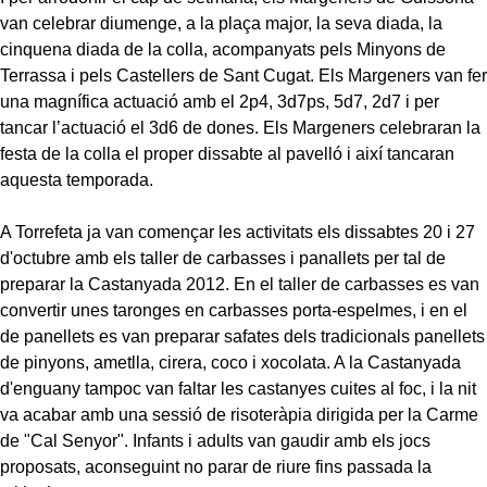
van celebrar diumenge, a la plaça major, la seva diada, la
cinquena diada de la colla, acompanyats pels Minyons de
Terrassa i pels Castellers de Sant Cugat. Els Margeners van fer
una magnífica actuació amb el 2p4, 3d7ps, 5d7, 2d7 i per
tancar l’actuació el 3d6 de dones. Els Margeners celebraran la
festa de la colla el proper dissabte al pavelló i així tancaran
aquesta temporada.
A Torrefeta ja van començar les activitats els dissabtes 20 i 27
d'octubre amb els taller de carbasses i panallets per tal de
preparar la Castanyada 2012. En el taller de carbasses es van
convertir unes taronges en carbasses porta-espelmes, i en el
de panellets es van preparar safates dels tradicionals panellets
de pinyons, ametlla, cirera, coco i xocolata. A la Castanyada
d'enguany tampoc van faltar les castanyes cuites al foc, i la nit
va acabar amb una sessió de risoteràpia dirigida per la Carme
de "Cal Senyor". Infants i adults van gaudir amb els jocs
proposats, aconseguint no parar de riure fins passada la