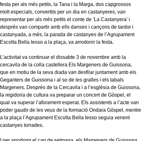
festa per als més petits, la Tana i la Marga, dos capgrossos
molt especials, convertits per un dia en castanyeres, van
representar per als més petits el conte de 'La Castanyera' i
després van compartir amb ells danses i cançons de tardor i
castanyada, a més, la parada de castanyes de l’Agrupament
Escolta Bella Iesso a la plaça, va arrodonir la festa.
L’activitat va continuar el dissabte 3 de novembre amb la
cercavila de la colla castellera Els Margeners de Guissona,
que en motiu de la seva diada van desfilar juntament amb els
Geganters de Guissona i al so de les gralles i els tabals
Margeners. Després de la Cercavila i a l’església de Guissona,
la regidoria de cultura va preparar un concert de Gòspel, el
qual va superar l’aforament esperat. Els assistents a l’acte van
poder gaudir de les veus de la formació Ondara Gòspel, mentre
a la plaça l’Agrupament Escolta Bella Iesso seguia venent
castanyes torrades.
I per arrodonir el cap de setmana, els Margeners de Guissona