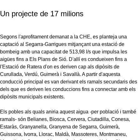
Un projecte de 17 milions
Segons l'aprofitament demanat a la CHE, es planteja una
captació al Segarra-Garrigues mitjançant una estació de
bombeig amb una capacitat de 513,98 l/s que impulsa les
aigües fins a Els Plans de Sió. D'allí es condueixen fins a
l'Estació de Ratera d'on es deriven cap als dipòsits de
Curullada, Verdú, Guimerà i Savallà. A partir d'aquesta
conducció principal es van derivant els ramals secundaris des
dels que es deriven les conduccions fins a connectar amb els
dipòsits municipals existents.
Els pobles als quals aniria aquest aigua -per població i també
ramals- són Belianes, Biosca, Cervera, Ciutadilla, Conesa,
Estaràs, Granyanella, Granyena de Segarra, Guimerà,
Guissona, Ivorra, Llorac, Maldà, Massoteres, Montmaneu,