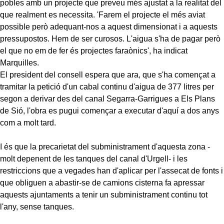
pobles amb un projecte que preveu més ajustat a la realitat del
que realment es necessita. 'Farem el projecte el més aviat
possible però adequant-nos a aquest dimensionat i a aquests
pressupostos. Hem de ser curosos. L'aigua s'ha de pagar però
el que no em de fer és projectes faraònics', ha indicat
Marquilles.
El president del consell espera que ara, que s'ha començat a
tramitar la petició d'un cabal continu d'aigua de 377 litres per
segon a derivar des del canal Segarra-Garrigues a Els Plans
de Sió, l'obra es pugui començar a executar d'aquí a dos anys
com a molt tard.
I és que la precarietat del subministrament d'aquesta zona -
molt depenent de les tanques del canal d'Urgell- i les
restriccions que a vegades han d'aplicar per l'assecat de fonts i
que obliguen a abastir-se de camions cisterna fa apressar
aquests ajuntaments a tenir un subministrament continu tot
l'any, sense tanques.