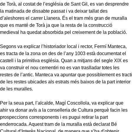
de Torà, al costat de l’església de Sant Gil, es van desprendre
la matinada de dissabte passat i va deixar tallat des
d’aleshores el carrer Llanera. És el tram més gran de muralla
que es manté de Torà ja que la resta de la construcció
medieval ha quedat absorbida pel creixement de la població.
Segons va explicar l’historiador local i rector, Fermí Manteca,
es tracta de la zona on des de l’any 1003 està documentat el
castell i la primitiva església. Quan a mitjans del segle XIX es
va construir el nou cementiri no es van traslladar totes les
restes de l’antic. Manteca va apuntar que possiblement es tracti
de les restes ubicades als estrats més baixos de la part interior
de les muralles.
Per la seua part, l’alcalde, Magí Coscollola, va explicar que
ahir va donar avís a la conselleria de Cultura perquè facin les
prospeccions corresponents i es pugui retirar la part
enderrocada. Aquest tram de la muralla està declarat Bé
Cultural d’Interès Nacional, de manera que s’ha d’obtenir