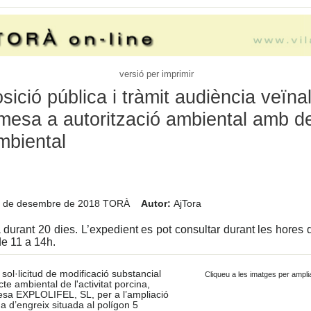
versió per imprimir
ició pública i tràmit audiència veïna
otmesa a autorització ambiental amb d
mbiental
1 de desembre de 2018
TORÀ
Autor:
AjTora
 durant 20 dies. L’expedient es pot consultar durant les hores d
de 11 a 14h.
ol·licitud de modificació substancial
Cliqueu a les imatges per ampli
e ambiental de l'activitat porcina,
sa EXPLOLIFEL, SL, per a l’ampliació
a d’engreix situada al polígon 5