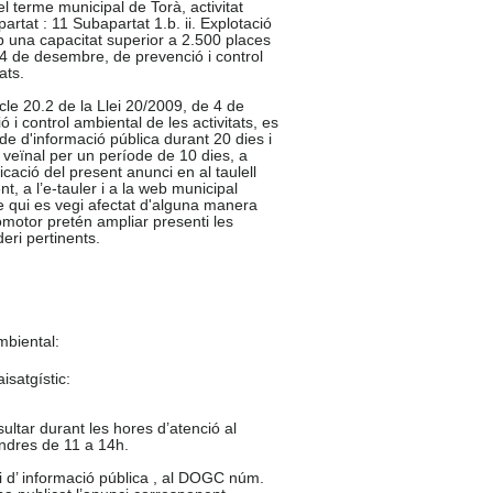
el terme municipal de Torà, activitat
artat : 11 Subapartat 1.b. ii. Explotació
 una capacitat superior a 2.500 places
 4 de desembre, de prevenció i control
ats.
cle 20.2 de la Llei 20/2009, de 4 de
i control ambiental de les activitats, es
de d'informació pública durant 20 dies i
 veïnal per un període de 10 dies, a
cació del present anunci en al taulell
t, a l’e-tauler i a la web municipal
de qui es vegi afectat d'alguna manera
promotor pretén ampliar presenti les
eri pertinents.
:
mbiental:
isatgístic:
ultar durant les hores d’atenció al
endres de 11 a 14h.
i d’ informació pública , al DOGC núm.