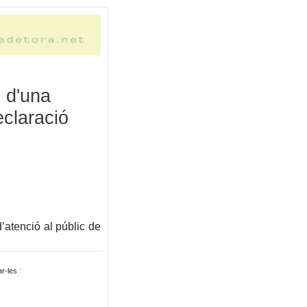
l d'una
eclaració
’atenció al públic de
ar-les