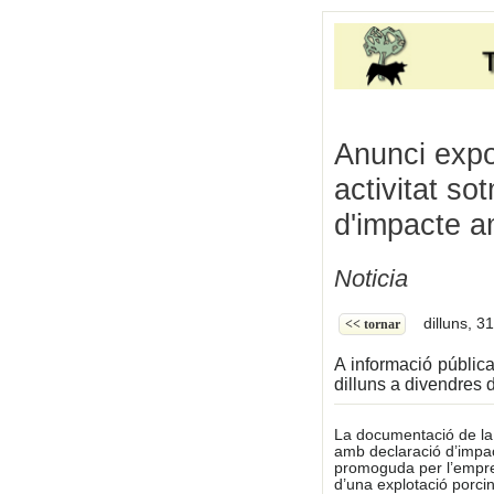
Anunci expos
activitat s
d'impacte a
Noticia
dilluns, 3
<< tornar
A informació pública
dilluns a divendres 
La documentació de la s
amb declaració d’impact
promoguda per l’empre
d’una explotació porcin