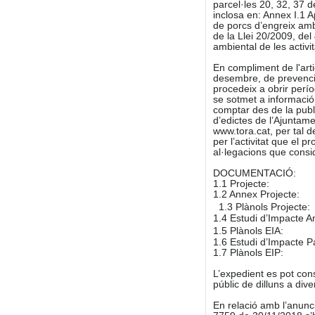
parcel·les 20, 32, 37 d
inclosa en: Annex I.1 Ap
de porcs d’engreix amb
de la Llei 20/2009, del
ambiental de les activit
En compliment de l'arti
desembre, de prevenció 
procedeix a obrir perío
se sotmet a informació
comptar des de la publi
d’edictes de l’Ajuntamen
www.tora.cat, per tal 
per l’activitat que el 
al·legacions que consid
DOCUMENTACIÓ:
1.1 Projecte:
1.2 Annex Projecte:
1.3 Plànols Projecte
1.4 Estudi d’Impacte A
1.5 Plànols EIA:
1.6 Estudi d’Impacte Pa
1.7 Plànols EIP:
L’expedient es pot cons
públic de dilluns a div
En relació amb l’anunc