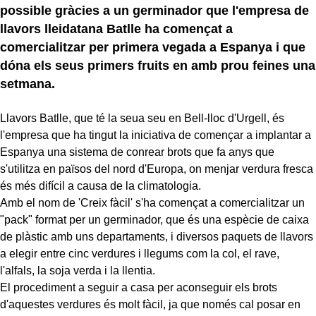
possible gràcies a un germinador que l'empresa de
llavors lleidatana Batlle ha començat a
comercialitzar per primera vegada a Espanya i que
dóna els seus primers fruits en amb prou feines una
setmana.
Llavors Batlle, que té la seua seu en Bell-lloc d'Urgell, és
l'empresa que ha tingut la iniciativa de començar a implantar a
Espanya una sistema de conrear brots que fa anys que
s'utilitza en països del nord d'Europa, on menjar verdura fresca
és més difí­cil a causa de la climatologia.
Amb el nom de 'Creix fàcil' s'ha començat a comercialitzar un
"pack" format per un germinador, que és una espècie de caixa
de plàstic amb uns departaments, i diversos paquets de llavors
a elegir entre cinc verdures i llegums com la col, el rave,
l'alfals, la soja verda i la llentia.
El procediment a seguir a casa per aconseguir els brots
d'aquestes verdures és molt fàcil, ja que només cal posar en