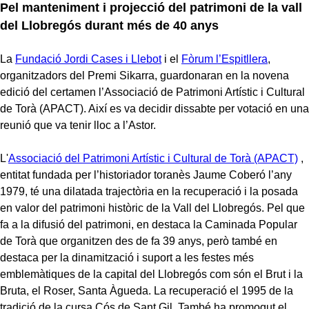
Pel manteniment i projecció del patrimoni de la vall
del Llobregós durant més de 40 anys
La
Fundació Jordi Cases i Llebot
i el
Fòrum l’Espitllera
,
organitzadors del Premi Sikarra, guardonaran en la novena
edició del certamen l’Associació de Patrimoni Artístic i Cultural
de Torà (APACT). Així es va decidir dissabte per votació en una
reunió que va tenir lloc a l’Astor.
L'
Associació del Patrimoni Artístic i Cultural de Torà (APACT)
,
entitat fundada per l’historiador toranès Jaume Coberó l’any
1979, té una dilatada trajectòria en la recuperació i la posada
en valor del patrimoni històric de la Vall del Llobregós. Pel que
fa a la difusió del patrimoni, en destaca la Caminada Popular
de Torà que organitzen des de fa 39 anys, però també en
destaca per la dinamització i suport a les festes més
emblemàtiques de la capital del Llobregós com són el Brut i la
Bruta, el Roser, Santa Àgueda. La recuperació el 1995 de la
tradició de la cursa Cós de Sant Gil. També ha promogut el