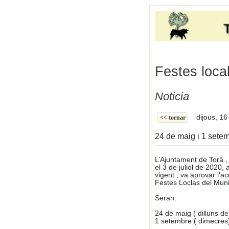
Festes loca
Noticia
dijous, 16 
<< tornar
24 de maig i 1 sete
L’Ajuntament de Torà , 
el 3 de juliol de 2020,
vigent , va aprovar l’a
Festes Loclas del Muni
Seran:
24 de maig ( dilluns d
1 setembre ( dimecres