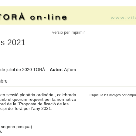
versió per imprimir
ls 2021
de juliol de 2020
TORÀ
Autor:
AjTora
mbre
en sessió plenària ordinària , celebrada
Cliqueu a les imatges per ampli
 amb el quòrum requerit per la normativa
cord de la “Proposta de fixació de les
cipi de Torà per l’any 2021.
e segona pasqua).
).