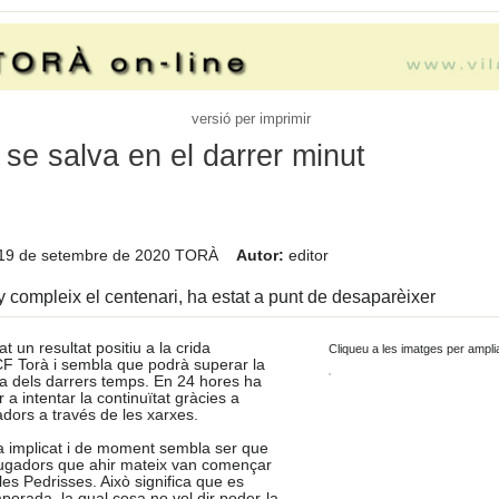
versió per imprimir
 se salva en el darrer minut
19 de setembre de 2020
TORÀ
Autor:
editor
 compleix el centenari, ha estat a punt de desaparèixer
t un resultat positiu a la crida
Cliqueu a les imatges per ampli
CF Torà i sembla que podrà superar la
da dels darrers temps. En 24 hores ha
a intentar la continuïtat gràcies a
gadors a través de les xarxes.
ha implicat i de moment sembla ser que
 jugadors que ahir mateix van començar
es Pedrisses. Això significa que es
orada, la qual cosa no vol dir poder-la