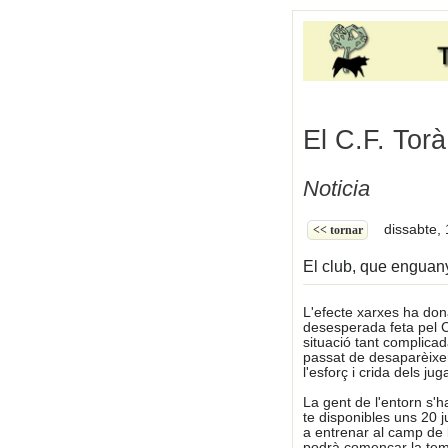
El C.F. Torà
Noticia
dissabte, 
<< tornar
El club, que enguany
L'efecte xarxes ha dona
desesperada feta pel 
situació tant complica
passat de desaparèixer 
l'esforç i crida dels ju
La gent de l'entorn s'
te disponibles uns 20
a entrenar al camp de l
podrà començar la temp