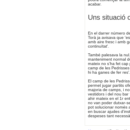
acabar.
Uns situació
En el darrer número de
Torà ja avisava que 'es
amb aire fresc i amb ga
continuïtat'.
També palesava la nul.l
manteniment normal de
mateix no s’ha fet cap 
camp de les Pedrisses
hi ha ganes de fer res'
El camp de les Pedrisse
permet jugar partits o
majoria de camps, i no 
vestidors i del nou ba
ahir mateix en el 1r en
no van poder dutxar-se
pot solucionar només a
en buscar ajudes d’ins
despeses tant necessàr