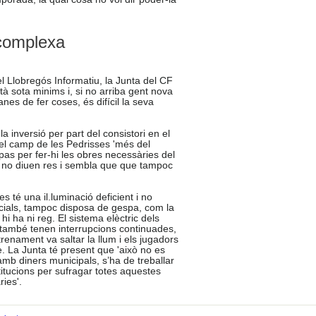
 complexa
l Llobregós Informatiu, la Junta del CF
tà sota minims i, si no arri­ba gent nova
nes de fer coses, és difícil la seva
a inversió per part del consistori en el
l camp de les Pedrisses 'més del
pas per fer-hi les obres necessàries del
 no diuen res i sembla que que tampoc
.
s té una il.luminació deficient i no
ficials, tampoc disposa de gespa, com la
hi ha ni reg. El sistema elèctric dels
r també tenen interrupcions continuades,
trenament va saltar la llum i els jugadors
. La Junta té present que 'això no es
mb diners municipals, s’ha de treballar
titucions per sufragar totes aquestes
ies'.