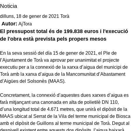
Noticia
dilluns, 18 de gener de 2021 Torà
Autor:
AjTora
El pressupost total és de 199.838 euros i l'execució
de l'obra està prevista pels propers mesos
En la seva sessió del día 15 de gener de 2021, el Ple de
l’Ajuntament de Torà va aprovar per unanimitat el projecte
executiu per a la connexió de la xarxa d’aigua del municipi de
Torà amb la xarxa d’aigua de la Mancomunitat d’Abastament
d’Aigües del Solsonès (MAAS).
Concretament, la connexió d’aquestes dues xarxes d’aigua es
farà mitjançant una canonada en alta de polietilè DN 110,
d’una longitud total de 4.671 metres, que unirà el dipòsit de la
MAAS ubicat al Serrat de la Vila del terme municipal de Biosca
amb el dipòsit de Guillons al terme municipal de Torà. Degut al
desnivell existent entre aquests dos dipòsits, l’aigua baixarà