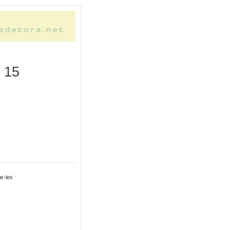
l 15
ar-les