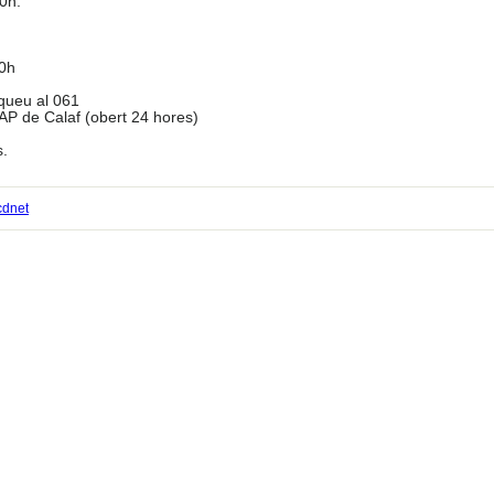
0h.
00h
queu al 061
AP de Calaf (obert 24 hores)
s.
cdnet