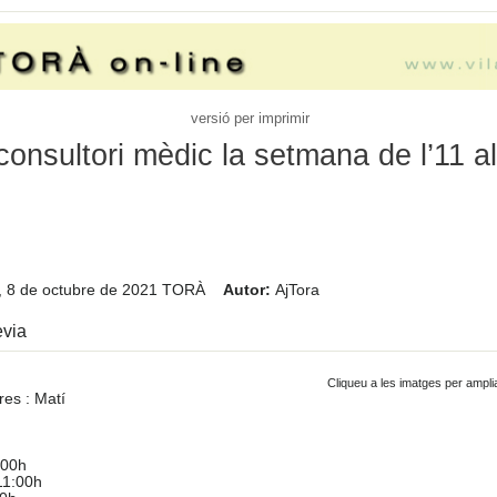
versió per imprimir
consultori mèdic la setmana de l’11 a
 8 de octubre de 2021
TORÀ
Autor:
AjTora
èvia
Cliqueu a les imatges per ampli
res : Matí
:00h
11:00h