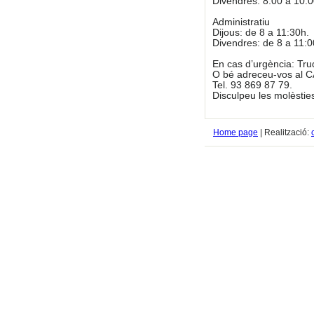
Divendres: 8:00 a 10:0
Administratiu
Dijous: de 8 a 11:30h.
Divendres: de 8 a 11:
En cas d’urgència: Tru
O bé adreceu-vos al C
Tel. 93 869 87 79.
Disculpeu les molèstie
Home page
| Realització: