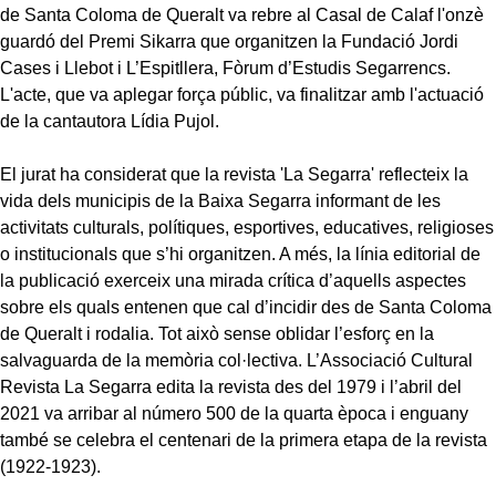
de Santa Coloma de Queralt va rebre al Casal de Calaf l'onzè
guardó del Premi Sikarra que organitzen la Fundació Jordi
Cases i Llebot i L’Espitllera, Fòrum d’Estudis Segarrencs.
L'acte, que va aplegar força públic, va finalitzar amb l'actuació
de la cantautora Lídia Pujol.
El jurat ha considerat que la revista 'La Segarra' reflecteix la
vida dels municipis de la Baixa Segarra informant de les
activitats culturals, polítiques, esportives, educatives, religioses
o institucionals que s’hi organitzen. A més, la línia editorial de
la publicació exerceix una mirada crítica d’aquells aspectes
sobre els quals entenen que cal d’incidir des de Santa Coloma
de Queralt i rodalia. Tot això sense oblidar l’esforç en la
salvaguarda de la memòria col·lectiva. L’Associació Cultural
Revista La Segarra edita la revista des del 1979 i l’abril del
2021 va arribar al número 500 de la quarta època i enguany
també se celebra el centenari de la primera etapa de la revista
(1922-1923).