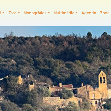
t
Torà
Monogràfics
Multimèdia
Agenda
Zona 