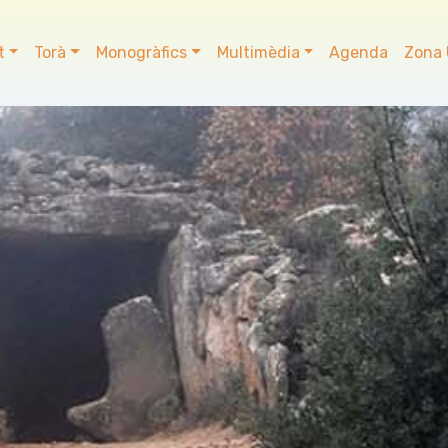
t
Torà
Monogràfics
Multimèdia
Agenda
Zona 