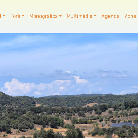
t
Torà
Monogràfics
Multimèdia
Agenda
Zona 