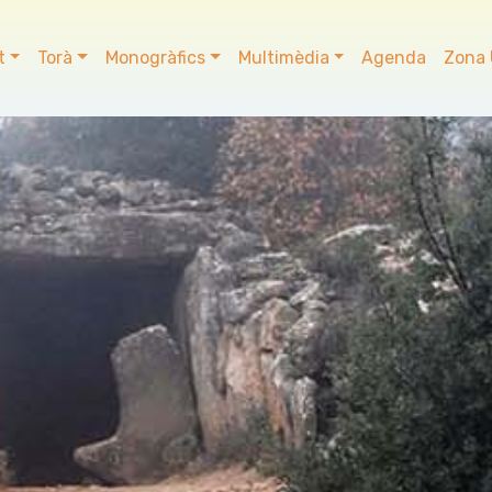
t
Torà
Monogràfics
Multimèdia
Agenda
Zona 