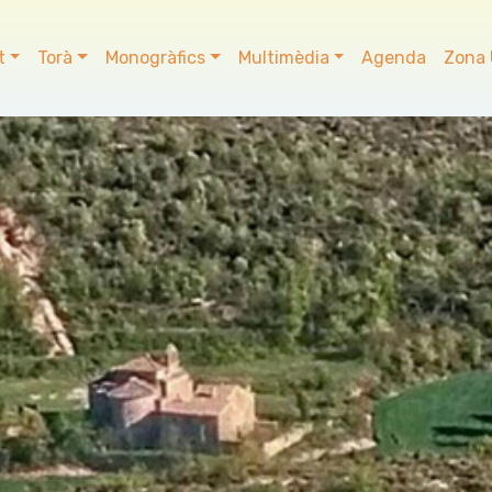
t
Torà
Monogràfics
Multimèdia
Agenda
Zona 