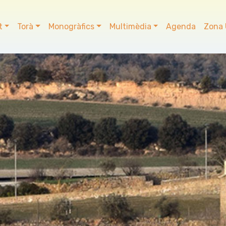
t
Torà
Monogràfics
Multimèdia
Agenda
Zona 