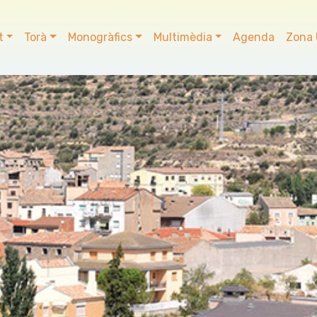
t
Torà
Monogràfics
Multimèdia
Agenda
Zona 