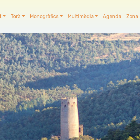
t
Torà
Monogràfics
Multimèdia
Agenda
Zona 