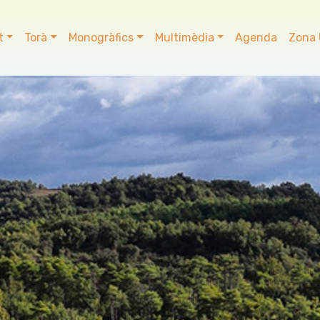
t
Torà
Monogràfics
Multimèdia
Agenda
Zona 