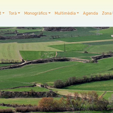
t
Torà
Monogràfics
Multimèdia
Agenda
Zona 