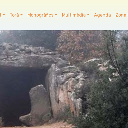
t
Torà
Monogràfics
Multimèdia
Agenda
Zona 