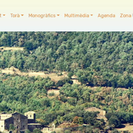
t
Torà
Monogràfics
Multimèdia
Agenda
Zona 