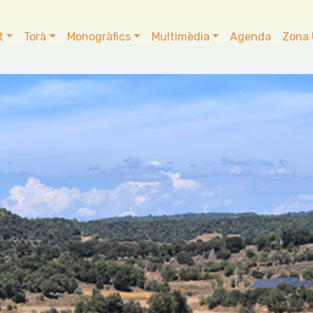
t
Torà
Monogràfics
Multimèdia
Agenda
Zona 