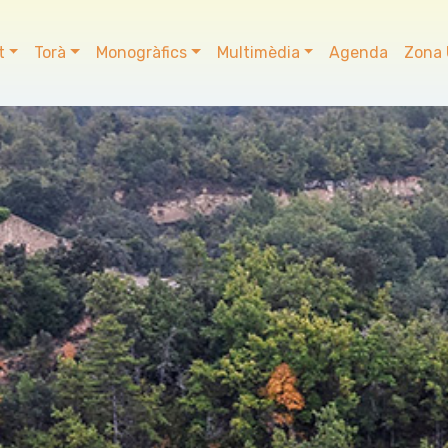
t
Torà
Monogràfics
Multimèdia
Agenda
Zona 