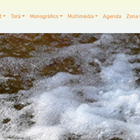
t
Torà
Monogràfics
Multimèdia
Agenda
Zona 