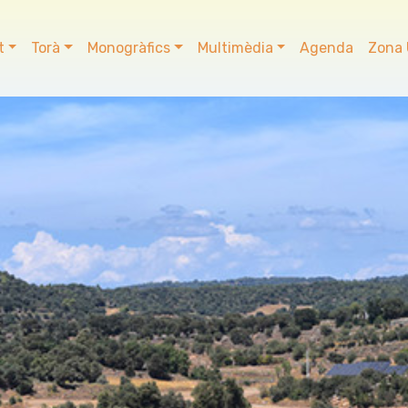
t
Torà
Monogràfics
Multimèdia
Agenda
Zona 