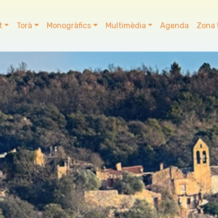
t
Torà
Monogràfics
Multimèdia
Agenda
Zona 