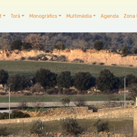
t
Torà
Monogràfics
Multimèdia
Agenda
Zona 