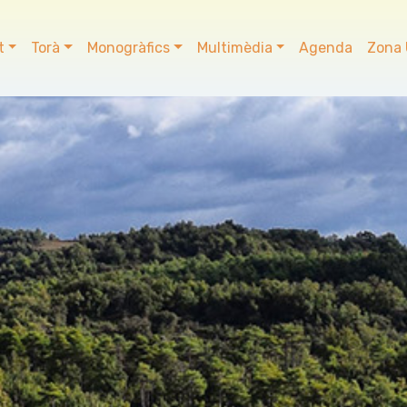
t
Torà
Monogràfics
Multimèdia
Agenda
Zona 