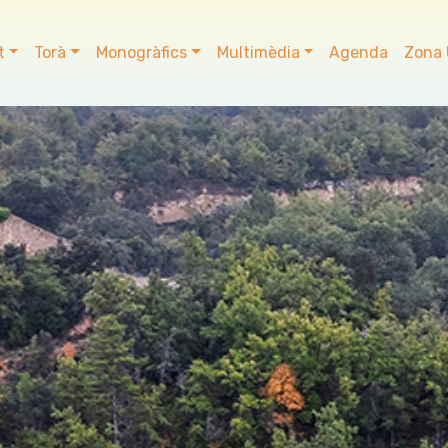
t
Torà
Monogràfics
Multimèdia
Agenda
Zona 