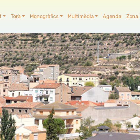
t
Torà
Monogràfics
Multimèdia
Agenda
Zona 