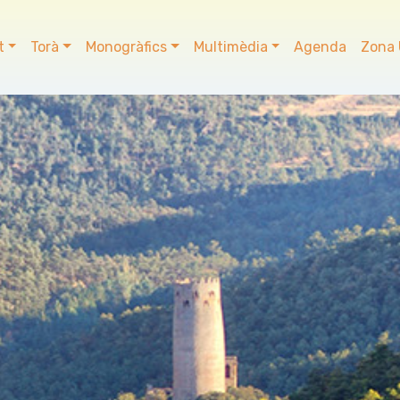
t
Torà
Monogràfics
Multimèdia
Agenda
Zona 