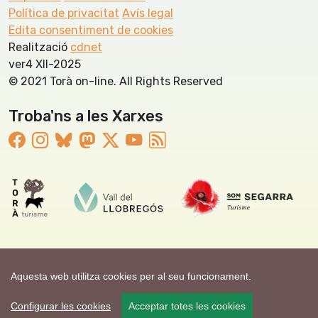
Política de privacitat
Avís legal
Edita consentiment de cookies
Realització
cdnet
ver4 XII-2025
© 2021 Torà on-line. All Rights Reserved
Troba'ns a les Xarxes
Aquesta web utilitza cookies per al seu funcionament.
Configurar les cookies
Acceptar totes les cookies