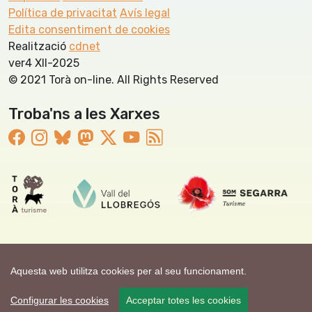
Política de privacitat
Avís legal
Edita consentiment de cookies
Realització
cdnet
ver4 XII-2025
© 2021 Torà on-line. All Rights Reserved
Troba'ns a les Xarxes
Aquesta web utilitza cookies per al seu funcionament.
Configurar les cookies
Acceptar totes les cookies