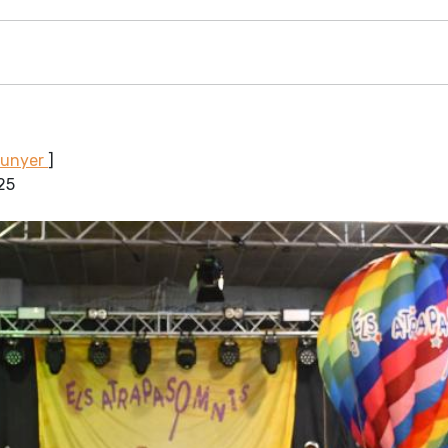
Sunyer
]
025