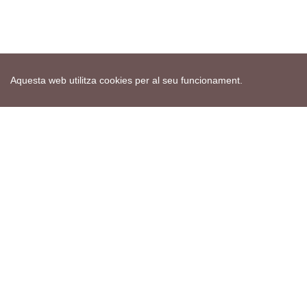
Aquesta web utilitza cookies per al seu funcionament.
Mapa web
Avís de cookies
Política de privacitat
Avís legal
Edita consentiment de cookies
Realització
cdnet
ver4 XII-2025
© 2021 Torà on-line. All Rights Reserved