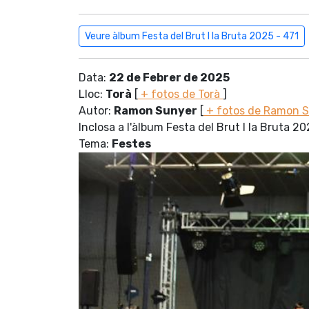
Veure àlbum Festa del Brut l la Bruta 2025 - 471
Data:
22 de Febrer de 2025
Lloc:
Torà
[
+ fotos de Torà
]
Autor:
Ramon Sunyer
[
+ fotos de Ramon 
Inclosa a l'àlbum Festa del Brut l la Bruta 2
Tema:
Festes