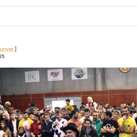
Sunyer
]
025