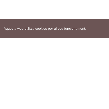
Aquesta web utilitza cookies per al seu funcionament.
Mapa web
Avís de cookies
Política de privacitat
Avís legal
Edita consentiment de cookies
Realització
cdnet
ver4 XII-2025
© 2021 Torà on-line. All Rights Reserved