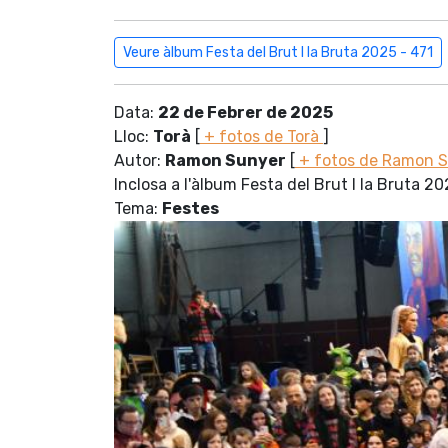
Veure àlbum Festa del Brut l la Bruta 2025 - 471
Data:
22 de Febrer de 2025
Lloc:
Torà
[
+ fotos de Torà
]
Autor:
Ramon Sunyer
[
+ fotos de Ramon 
Inclosa a l'àlbum Festa del Brut l la Bruta 2
Tema:
Festes