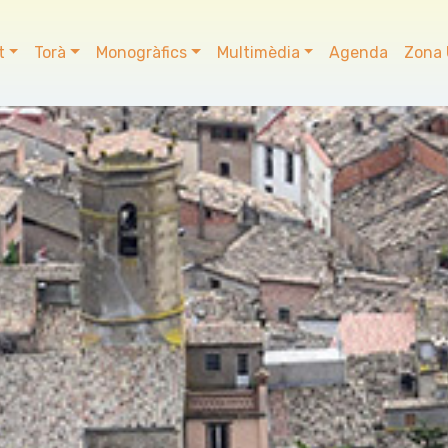
t
Torà
Monogràfics
Multimèdia
Agenda
Zona 