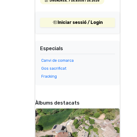
DIVENDRES, 7 DE AGOST DE 2026
Iniciar sessió / Login
Especials
Canvi de comarca
Gos sacrificat
Fracking
Àlbums destacats