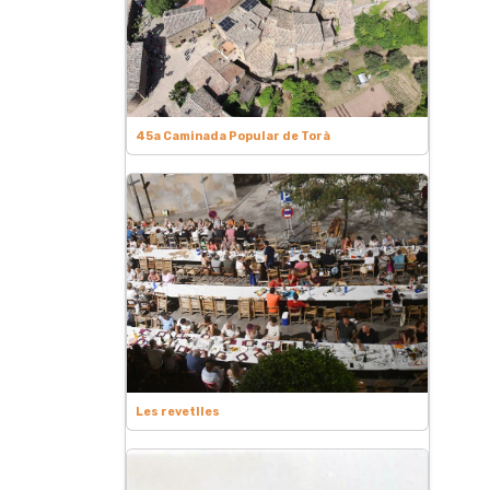
45a Caminada Popular de Torà
Les revetlles