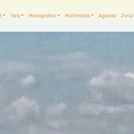
t
Torà
Monogràfics
Multimèdia
Agenda
Zona 