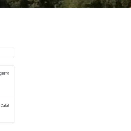
garra
Calaf