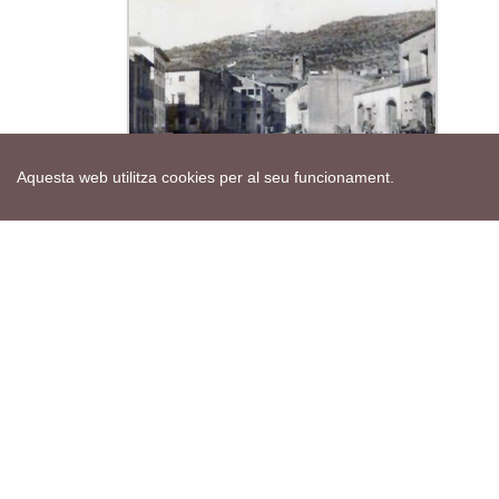
Aquesta web utilitza cookies per al seu funcionament.
Fotos antigues Torà
Actes de la setmana
Veure calendari
Mapa web
Avís de cookies