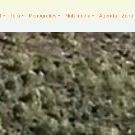
t
Torà
Monogràfics
Multimèdia
Agenda
Zona 