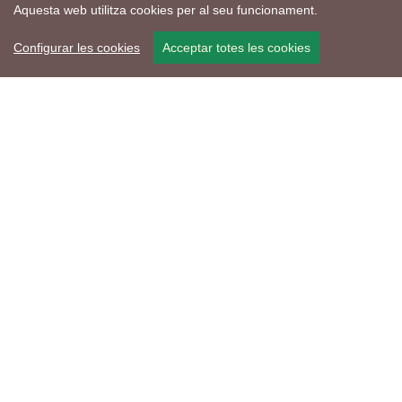
Aquesta web utilitza cookies per al seu funcionament.
Configurar les cookies
Acceptar totes les cookies
Mapa web
Avís de cookies
Política de privacitat
Avís legal
Edita consentiment de cookies
Realització
cdnet
ver4 XII-2025
© 2021 Torà on-line. All Rights Reserved
Troba'ns a les Xarxes