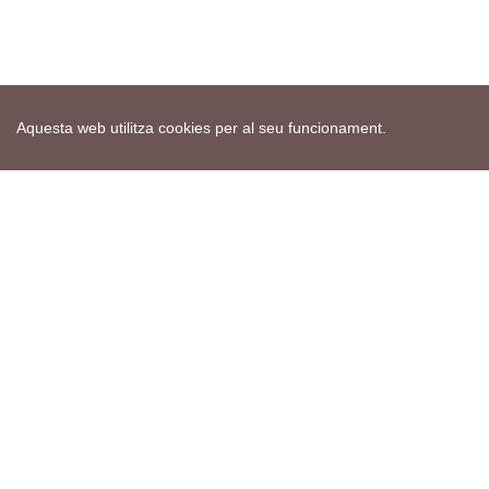
Aquesta web utilitza cookies per al seu funcionament.
Mapa web
Avís de cookies
Política de privacitat
Avís legal
Edita consentiment de cookies
Realització
cdnet
ver4 XII-2025
© 2021 Torà on-line. All Rights Reserved