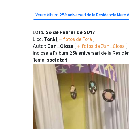
Veure àlbum 25è aniversari de la Residència Mare 
Data:
26 de Febrer de 2017
Lloc:
Torà
[
+ fotos de Torà
]
Autor:
Jan_Closa
[
+ fotos de Jan_Closa
]
Inclosa a l'àlbum 25è aniversari de la Resid
Tema:
societat