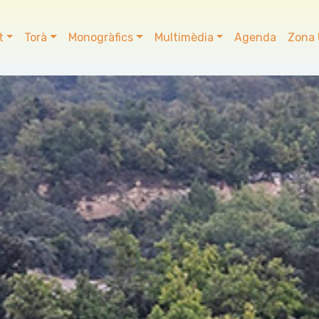
t
Torà
Monogràfics
Multimèdia
Agenda
Zona 