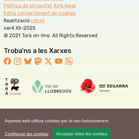
Política de privacitat
Avís legal
Edita consentiment de cookies
Realització
cdnet
ver4 XII-2025
© 2021 Torà on-line. All Rights Reserved
Troba'ns a les Xarxes
Aquesta web utilitza cookies per al seu funcionament.
Configurar les cookies
Acceptar totes les cookies