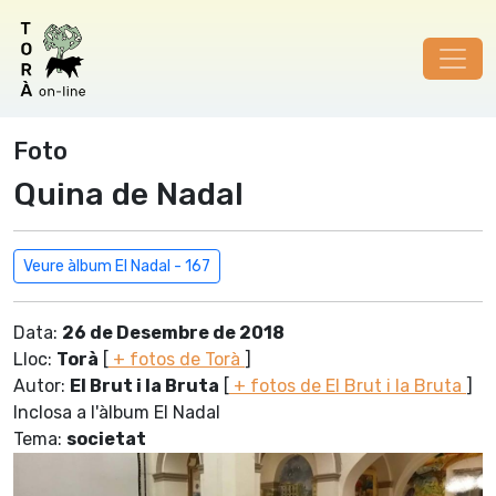
Foto
Quina de Nadal
Veure àlbum El Nadal - 167
Data:
26 de Desembre de 2018
Lloc:
Torà
[
+ fotos de Torà
]
Autor:
El Brut i la Bruta
[
+ fotos de El Brut i la Bruta
]
Inclosa a l'àlbum El Nadal
Tema:
societat