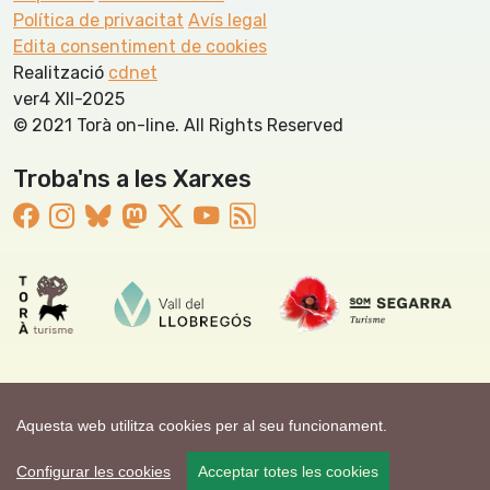
Política de privacitat
Avís legal
Edita consentiment de cookies
Realització
cdnet
ver4 XII-2025
© 2021 Torà on-line. All Rights Reserved
Troba'ns a les Xarxes
Aquesta web utilitza cookies per al seu funcionament.
Configurar les cookies
Acceptar totes les cookies