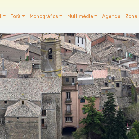
t
Torà
Monogràfics
Multimèdia
Agenda
Zona 