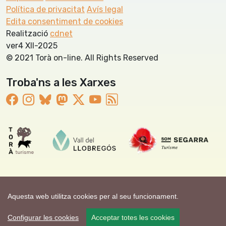
Política de privacitat
Avís legal
Edita consentiment de cookies
Realització
cdnet
ver4 XII-2025
© 2021 Torà on-line. All Rights Reserved
Troba'ns a les Xarxes
Aquesta web utilitza cookies per al seu funcionament.
Configurar les cookies
Acceptar totes les cookies