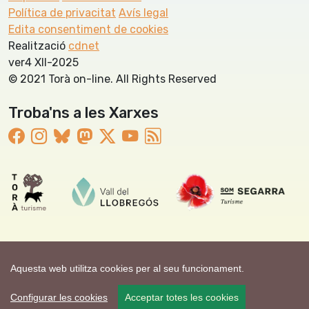
Política de privacitat
Avís legal
Edita consentiment de cookies
Realització
cdnet
ver4 XII-2025
© 2021 Torà on-line. All Rights Reserved
Troba'ns a les Xarxes
Aquesta web utilitza cookies per al seu funcionament.
Configurar les cookies
Acceptar totes les cookies