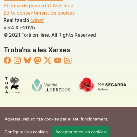
Política de privacitat
Avís legal
Edita consentiment de cookies
Realització
cdnet
ver4 XII-2025
© 2021 Torà on-line. All Rights Reserved
Troba'ns a les Xarxes
Aquesta web utilitza cookies per al seu funcionament.
Configurar les cookies
Acceptar totes les cookies