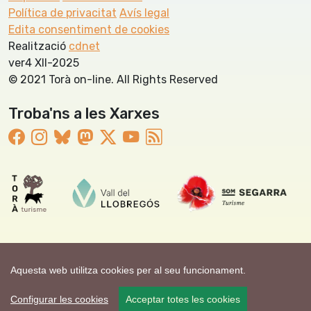
Política de privacitat
Avís legal
Edita consentiment de cookies
Realització
cdnet
ver4 XII-2025
© 2021 Torà on-line. All Rights Reserved
Troba'ns a les Xarxes
Aquesta web utilitza cookies per al seu funcionament.
Configurar les cookies
Acceptar totes les cookies